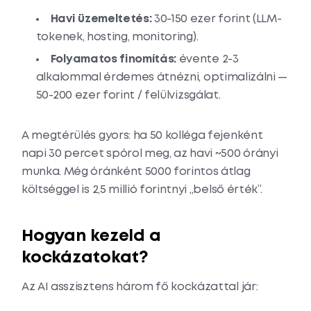
Havi üzemeltetés:
30-150 ezer forint (LLM-
tokenek, hosting, monitoring).
Folyamatos finomítás:
évente 2-3
alkalommal érdemes átnézni, optimalizálni —
50-200 ezer forint / felülvizsgálat.
A megtérülés gyors: ha 50 kolléga fejenként
napi 30 percet spórol meg, az havi ~500 órányi
munka. Még óránként 5000 forintos átlag
költséggel is 2,5 millió forintnyi „belső érték”.
Hogyan kezeld a
kockázatokat?
Az AI asszisztens három fő kockázattal jár: