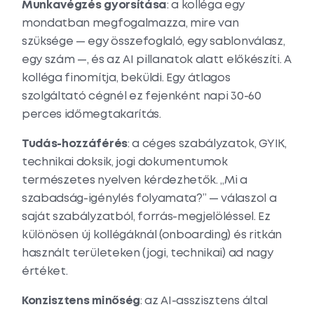
Munkavégzés gyorsítása
: a kolléga egy
mondatban megfogalmazza, mire van
szüksége — egy összefoglaló, egy sablonválasz,
egy szám —, és az AI pillanatok alatt előkészíti. A
kolléga finomítja, beküldi. Egy átlagos
szolgáltató cégnél ez fejenként napi 30-60
perces időmegtakarítás.
Tudás-hozzáférés
: a céges szabályzatok, GYIK,
technikai doksik, jogi dokumentumok
természetes nyelven kérdezhetők. „Mi a
szabadság-igénylés folyamata?” — válaszol a
saját szabályzatból, forrás-megjelöléssel. Ez
különösen új kollégáknál (onboarding) és ritkán
használt területeken (jogi, technikai) ad nagy
értéket.
Konzisztens minőség
: az AI-asszisztens által