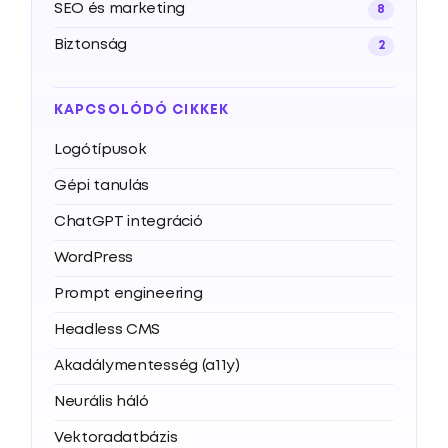
SEO és marketing
8
Biztonság
2
KAPCSOLÓDÓ CIKKEK
Logótípusok
Gépi tanulás
ChatGPT integráció
WordPress
Prompt engineering
Headless CMS
Akadálymentesség (a11y)
Neurális háló
Vektoradatbázis