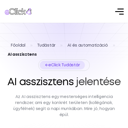
Főoldal
»
Tudástár
»
AI és automatizáció
»
AI asszisztens
←
eClick Tudástár
AI asszisztens
jelentése
Az AI asszisztens egy mesterséges intelligencia
rendszer, ami egy konkrét területen (kollégának,
ügyfélnek) segít a napi munkában. Mire jó, hogyan
épül.