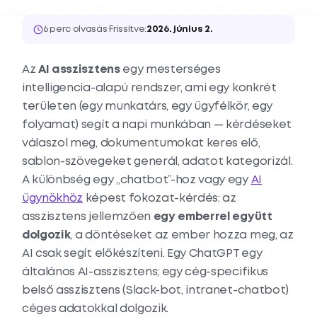
6 perc olvasás
·
Frissítve:
2026. június 2.
Az
AI asszisztens
egy mesterséges
intelligencia-alapú rendszer, ami egy konkrét
területen (egy munkatárs, egy ügyfélkör, egy
folyamat) segít a napi munkában — kérdéseket
válaszol meg, dokumentumokat keres elő,
sablon-szövegeket generál, adatot kategorizál.
A különbség egy „chatbot”-hoz vagy egy
AI
ügynökhöz
képest fokozat-kérdés: az
asszisztens jellemzően
egy emberrel együtt
dolgozik
, a döntéseket az ember hozza meg, az
AI csak segít előkészíteni. Egy ChatGPT egy
általános AI-asszisztens; egy cég-specifikus
belső asszisztens (Slack-bot, intranet-chatbot)
céges adatokkal dolgozik.