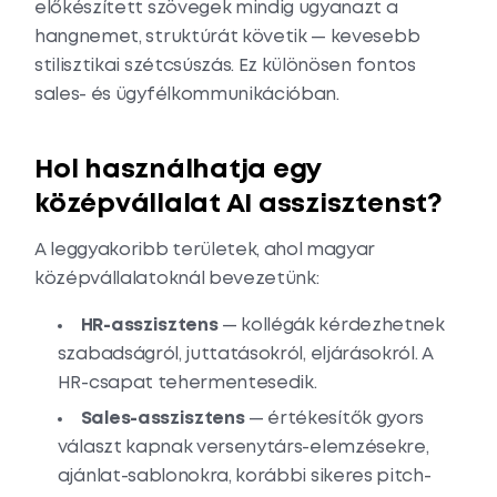
előkészített szövegek mindig ugyanazt a
hangnemet, struktúrát követik — kevesebb
stilisztikai szétcsúszás. Ez különösen fontos
sales- és ügyfélkommunikációban.
Hol használhatja egy
középvállalat AI asszisztenst?
A leggyakoribb területek, ahol magyar
középvállalatoknál bevezetünk:
HR-asszisztens
— kollégák kérdezhetnek
szabadságról, juttatásokról, eljárásokról. A
HR-csapat tehermentesedik.
Sales-asszisztens
— értékesítők gyors
választ kapnak versenytárs-elemzésekre,
ajánlat-sablonokra, korábbi sikeres pitch-