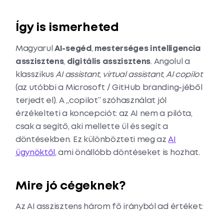
Így is ismerheted
Magyarul
AI-segéd
,
mesterséges intelligencia
asszisztens
,
digitális asszisztens
. Angolul a
klasszikus
AI assistant
,
virtual assistant
,
AI copilot
(az utóbbi a Microsoft / GitHub branding-jéből
terjedt el). A „copilot” szóhasználat jól
érzékelteti a koncepciót: az AI nem a pilóta,
csak a segítő, aki mellette ül és segít a
döntésekben. Ez különbözteti meg az
AI
ügynöktől
, ami önállóbb döntéseket is hozhat.
Mire jó cégeknek?
Az AI asszisztens három fő irányból ad értéket: