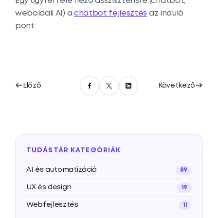
Egy ügyfél felé néző asszisztensre (chatbot,
weboldali AI) a
chatbot fejlesztés
az induló
pont.
Előző
Következő
TUDÁSTÁR KATEGÓRIÁK
AI és automatizáció
89
UX és design
19
Webfejlesztés
11