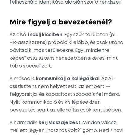
felhasználó identitása alapján szűr a rendszer.
Mire figyelj a bevezetésnél?
Az első:
indulj kicsiben
. Egy szűk területen (pl.
HR-asszisztens) próbáld ki előbb, és csak utána
bővítsd ki más területekre. Egy „mindenre
képes” asszisztens nehezebben sikeres, mint
több specializált.
A második:
kommunikálj a kollégákkal
. Az AI-
asszisztens nem helyettesíti az embert —
felgyorsítja, és kapacitást szabadít fel másra.
Nyílt kommunikáció és kis lépésekben
bevezetés segít az ellenállás csökkentésében.
A harmadik:
kérj visszajelzést
. Minden válasz
mellett legyen „hasznos volt?” gomb. Heti / havi