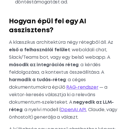
döntéstámogatást ad.
Hogyan épül fel egy AI
asszisztens?
A klasszikus architektúra négy rétegből áll. Az
első a felhasználói felület
: weboldali chat,
Slack/Teams bot, vagy egy belső webapp. A
második az integrációs réteg
: a kérdés
feldolgozása, a kontextus összeállítása. A
harmadik a tudás-réteg
: a céges
dokumentumokra épülő
RAG-rendszer
— a
vektor-keresés választja ki a releváns
dokumentum-szeleteket. A
negyedik az LLM-
réteg
: a nyelvi modell (
OpenAI API
, Claude, vagy
önhostolt) generálja a választ.