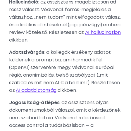
Hallucináció
: az asszisztens magabiztosan ad
rossz választ. Védvonal: forrás-megjelölés a
válaszhoz, „nem tudom” mint elfogadott válasz,
és a kritikus döntéseknél (jogi, pénzügyi) emberi
review kötelező. Részletesen az
AI hallucination
cikkben.
Adatszivárgás
: a kollégák érzékeny adatot
küldenek a promptba, ami harmadik fél
(OpenAI) szerverére megy. Védvonal: európai
régió, anonimizálás, belső szabályzat („mit
szabad és mit nem AI-ba beleírni”). Részletesen
az
AI adatbiztonság
cikkben.
Jogosultság-átlépés
: az asszisztens olyan
dokumentumokból válaszol, amit a kérdezőnek
nem szabad látnia. Védvonal: role-based
access control a tudásbázisban — a