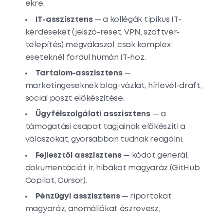
ekre.
IT-asszisztens
— a kollégák tipikus IT-
kérdéseket (jelszó-reset, VPN, szoftver-
telepítés) megválaszol, csak komplex
eseteknél fordul humán IT-hoz.
Tartalom-asszisztens
—
marketingeseknek blog-vázlat, hírlevél-draft,
social poszt előkészítése.
Ügyfélszolgálati asszisztens
— a
támogatási csapat tagjainak előkészíti a
válaszokat, gyorsabban tudnak reagálni.
Fejlesztői asszisztens
— kódot generál,
dokumentációt ír, hibákat magyaráz (GitHub
Copilot, Cursor).
Pénzügyi asszisztens
— riportokat
magyaráz, anomáliákat észrevesz,