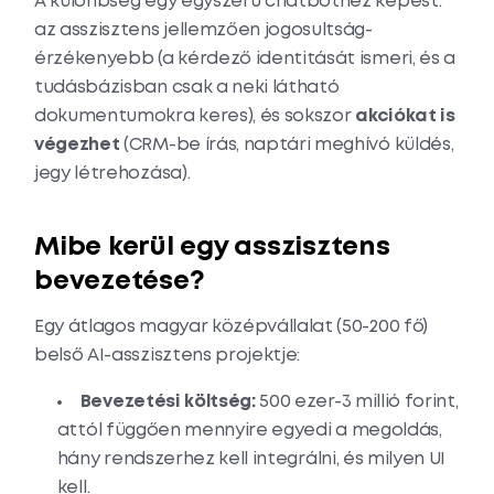
A különbség egy egyszerű chatbothez képest:
az asszisztens jellemzően jogosultság-
érzékenyebb (a kérdező identitását ismeri, és a
tudásbázisban csak a neki látható
dokumentumokra keres), és sokszor
akciókat is
végezhet
(CRM-be írás, naptári meghívó küldés,
jegy létrehozása).
Mibe kerül egy asszisztens
bevezetése?
Egy átlagos magyar középvállalat (50-200 fő)
belső AI-asszisztens projektje:
Bevezetési költség:
500 ezer-3 millió forint,
attól függően mennyire egyedi a megoldás,
hány rendszerhez kell integrálni, és milyen UI
kell.