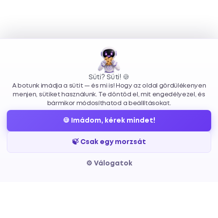
Süti? Süti! 🍪
A botunk imádja a sütit — és mi is! Hogy az oldal gördülékenyen
menjen, sütiket használunk. Te döntöd el, mit engedélyezel, és
bármikor módosíthatod a beállításokat.
🍪 Imádom, kérek mindet!
🍃 Csak egy morzsát
⚙️ Válogatok
Beszéljünk a
Projektedről