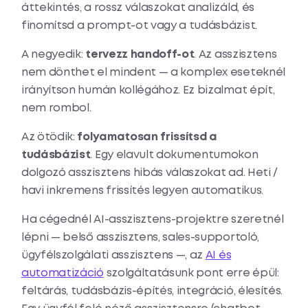
áttekintés, a rossz válaszokat analizáld, és
finomítsd a prompt-ot vagy a tudásbázist.
A negyedik:
tervezz handoff-ot
. Az asszisztens
nem dönthet el mindent — a komplex eseteknél
irányítson humán kollégához. Ez bizalmat épít,
nem rombol.
Az ötödik:
folyamatosan frissítsd a
tudásbázist
. Egy elavult dokumentumokon
dolgozó asszisztens hibás válaszokat ad. Heti /
havi inkremens frissítés legyen automatikus.
Ha cégednél AI-asszisztens-projektre szeretnél
lépni — belső asszisztens, sales-supportoló,
ügyfélszolgálati asszisztens —, az
AI és
automatizáció
szolgáltatásunk pont erre épül:
feltárás, tudásbázis-építés, integráció, élesítés.