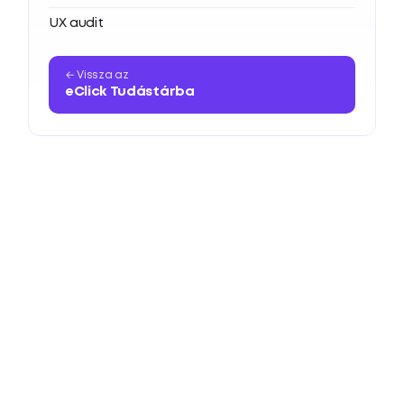
UX audit
← Vissza az
eClick Tudástárba