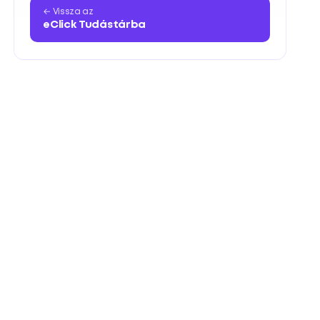
← Vissza az
eClick Tudástárba