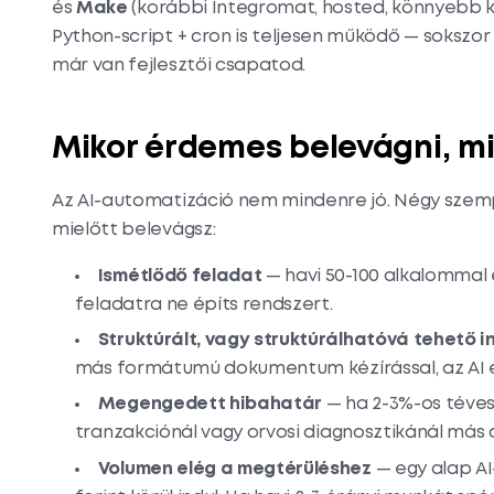
és
Make
(korábbi Integromat, hosted, könnyebb 
Python-script + cron is teljesen működő — sokszor
már van fejlesztői csapatod.
Mikor érdemes belevágni, mi
Az AI-automatizáció nem mindenre jó. Négy szem
mielőtt belevágsz:
Ismétlődő feladat
— havi 50-100 alkalommal 
feladatra ne építs rendszert.
Struktúrált, vagy struktúrálhatóvá tehető i
más formátumú dokumentum kézírással, az AI 
Megengedett hibahatár
— ha 2-3%-os téves 
tranzakciónál vagy orvosi diagnosztikánál más a
Volumen elég a megtérüléshez
— egy alap A