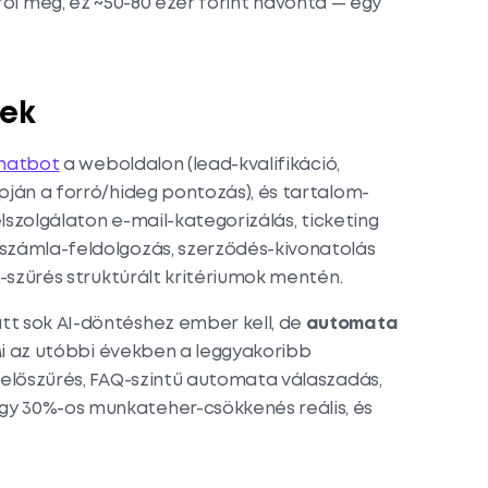
órol meg, ez ~50-80 ezer forint havonta — egy
tek
chatbot
a weboldalon (lead-kvalifikáció,
ján a forró/hideg pontozás), és tartalom-
élszolgálaton e-mail-kategorizálás, ticketing
-számla-feldolgozás, szerződés-kivonatolás
z-szűrés struktúrált kritériumok mentén.
tt sok AI-döntéshez ember kell, de
automata
 Mi az utóbbi években a leggyakoribb
-előszűrés, FAQ-szintű automata válaszadás,
gy 30%-os munkateher-csökkenés reális, és