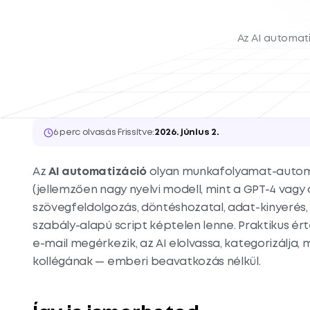
Az AI automati
6 perc olvasás
·
Frissítve:
2026. június 2.
Az
AI automatizáció
olyan munkafolyamat-automat
(jellemzően nagy nyelvi modell, mint a GPT-4 vagy
szövegfeldolgozás, döntéshozatal, adat-kinyerés
szabály-alapú script képtelen lenne. Praktikus ért
e-mail megérkezik, az AI elolvassa, kategorizálja,
kollégának — emberi beavatkozás nélkül.