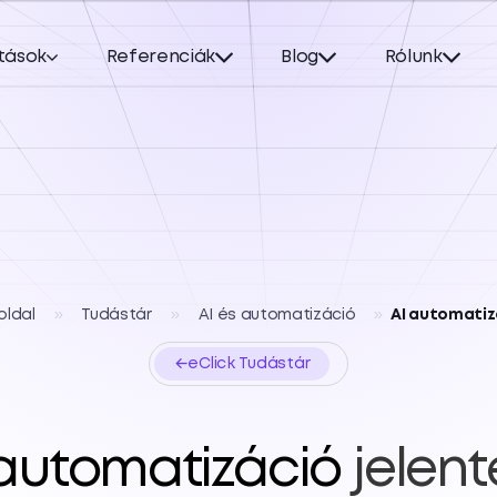
tások
Referenciák
Blog
Rólunk
oldal
»
Tudástár
»
AI és automatizáció
»
AI automatiz
←
eClick Tudástár
 automatizáció
jelen