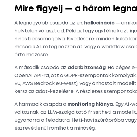
Mire figyelj — a három leg
A legnagyobb csapda az ún.
hallucináció
— amikor
helytelen választ ad. Például egy ügyfélnek azt ír
nincs becsomagolva. Kivédésére: minden külső ko
második AI-réteg nézzen át, vagy a workflow csak 
értelmezésre.
A második csapda az
adatbiztonság
. Ha céges e
OpenAI API-ra, ott a GDPR-szempontok komolyak. 
EU, AWS Bedrock eu-west), vagy önhostolt modellt 
kérsz az adat-kezelésre. A részletes szempontok
A harmadik csapda a
monitoring hiánya
. Egy AI-w
változnak, az LLM-szolgáltató frissítheti a mode
ugyanarra a feladatra. Heti-havi szúrópróba vagy
észrevétlenül romlhat a minőség.