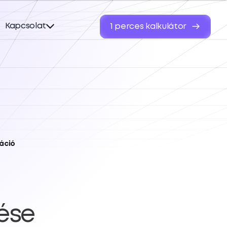
Kapcsolat
1 perces kalkulátor
áció
tése