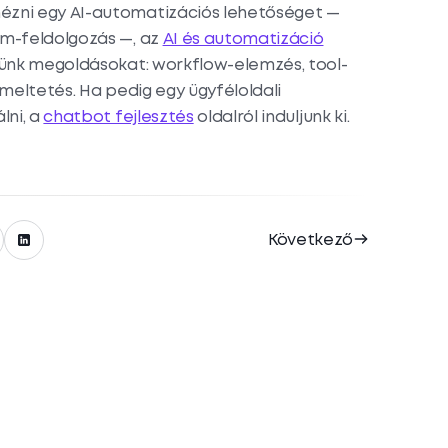
zni egy AI-automatizációs lehetőséget —
um-feldolgozás —, az
AI és automatizáció
ünk megoldásokat: workflow-elemzés, tool-
meltetés. Ha pedig egy ügyféloldali
lni, a
chatbot fejlesztés
oldalról induljunk ki.
Következő