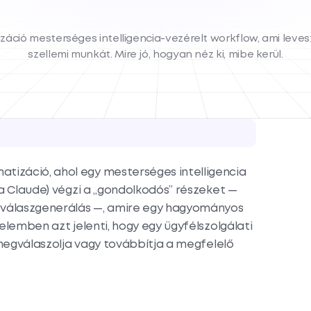
záció mesterséges intelligencia-vezérelt workflow, ami leves
szellemi munkát. Mire jó, hogyan néz ki, mibe kerül.
izáció, ahol egy mesterséges intelligencia
 a Claude) végzi a „gondolkodós” részeket —
, válaszgenerálás —, amire egy hagyományos
elemben azt jelenti, hogy egy ügyfélszolgálati
 megválaszolja vagy továbbítja a megfelelő