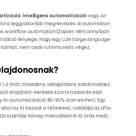
atizáció
,
intelligens automatizáció
vagy
AI-
golul a leggyakoribb megnevezés
AI automation
us
workflow automation
(Zapier, n8n) annyiban
tizáció lényege, hogy egy LLM (
large language
tartalmat, nem csak rutinmunkát végez.
ulajdonosnak?
i 1-2 órát olvasásra, válogatásra, sablonválasz
kező árajánlat-kérések szortírozása és első
y AI-automatizáció 80-90%-ban elviheti. Egy
hol az AI kiszedi a tételeket, validálja az áfa-
200 számlás hónap manuálisan 8-10 órás meló,