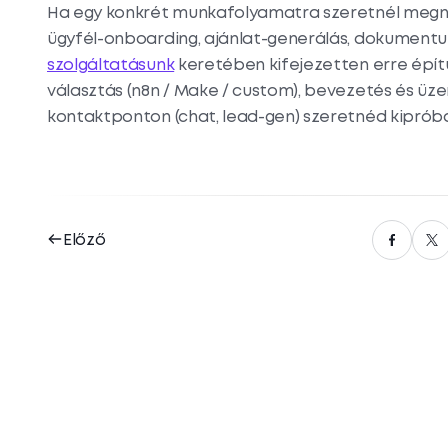
Ha egy konkrét munkafolyamatra szeretnél megné
ügyfél-onboarding, ajánlat-generálás, dokument
szolgáltatásunk
keretében kifejezetten erre épít
választás (n8n / Make / custom), bevezetés és üze
kontaktponton (chat, lead-gen) szeretnéd kipróbá
Előző