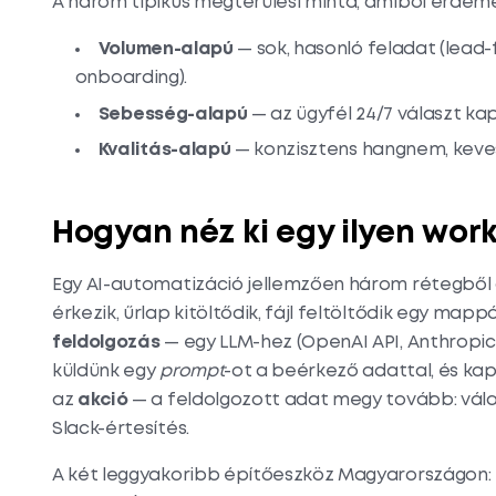
A három tipikus megtérülési minta, amiből érdeme
Volumen-alapú
— sok, hasonló feladat (lead
onboarding).
Sebesség-alapú
— az ügyfél 24/7 választ ka
Kvalitás-alapú
— konzisztens hangnem, keve
Hogyan néz ki egy ilyen wor
Egy AI-automatizáció jellemzően három rétegből ál
érkezik, űrlap kitöltődik, fájl feltöltődik egy mapp
feldolgozás
— egy LLM-hez (OpenAI API, Anthropic 
küldünk egy
prompt
-ot a beérkező adattal, és ka
az
akció
— a feldolgozott adat megy tovább: válas
Slack-értesítés.
A két leggyakoribb építőeszköz Magyarországon: