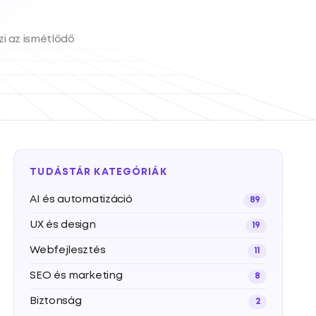
zi az ismétlődő
TUDÁSTÁR KATEGÓRIÁK
AI és automatizáció
89
UX és design
19
Webfejlesztés
11
SEO és marketing
8
Biztonság
2