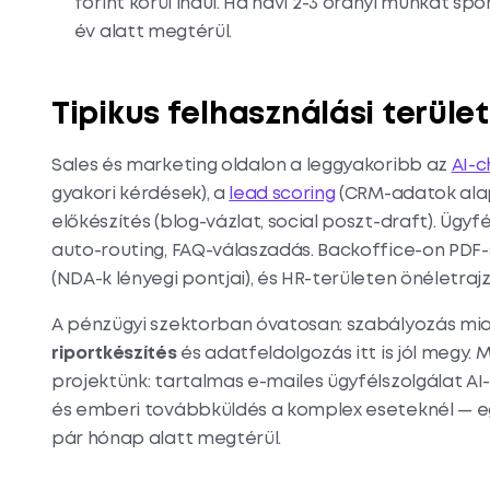
forint körül indul. Ha havi 2-3 órányi munkát sp
év alatt megtérül.
Tipikus felhasználási terüle
Sales és marketing oldalon a leggyakoribb az
AI-
gyakori kérdések), a
lead scoring
(CRM-adatok alap
előkészítés (blog-vázlat, social poszt-draft). Ügyf
auto-routing, FAQ-válaszadás. Backoffice-on PDF
(NDA-k lényegi pontjai), és HR-területen önéletraj
A pénzügyi szektorban óvatosan: szabályozás mia
riportkészítés
és adatfeldolgozás itt is jól megy.
projektünk: tartalmas e-mailes ügyfélszolgálat AI
és emberi továbbküldés a komplex eseteknél — e
pár hónap alatt megtérül.