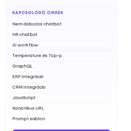
KAPCSOLÓDÓ CIKKEK
Nem dobozos chatbot
HR chatbot
AI workflow
Temperature és Top-p
GraphQL
ERP integráció
CRM integráció
JavaScript
Kanonikus URL
Prompt sablon