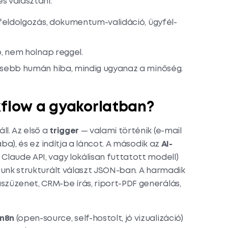
s választani:
-feldolgozás, dokumentum-validáció, ügyfél-
p, nem holnap reggel.
sebb humán hiba, mindig ugyanaz a minőség.
kflow a gyakorlatban?
l. Az első a
trigger
— valami történik (e-mail
ába), és ez indítja a láncot. A második az
AI-
Claude API, vagy lokálisan futtatott modell)
punk strukturált választ JSON-ban. A harmadik
züzenet, CRM-be írás, riport-PDF generálás,
n8n
(open-source, self-hostolt, jó vizualizáció)