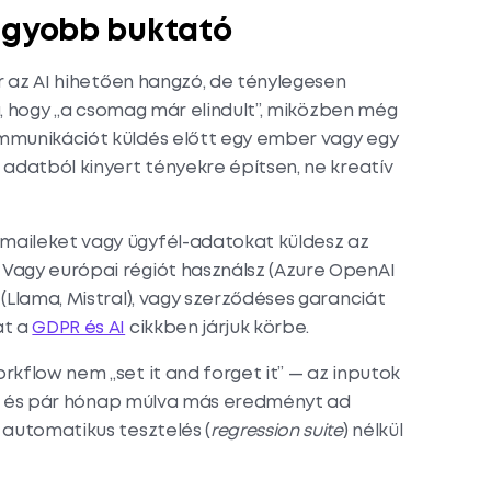
nagyobb buktató
 az AI hihetően hangzó, de ténylegesen
ja, hogy „a csomag már elindult”, miközben még
mmunikációt küldés előtt egy ember vagy egy
adatból kinyert tényekre építsen, ne kreatív
-maileket vagy ügyfél-adatokat küldesz az
Vagy európai régiót használsz (Azure OpenAI
(Llama, Mistral), vagy szerződéses garanciát
at a
GDPR és AI
cikkben járjuk körbe.
orkflow nem „set it and forget it” — az inputok
llt, és pár hónap múlva más eredményt ad
 automatikus tesztelés (
regression suite
) nélkül