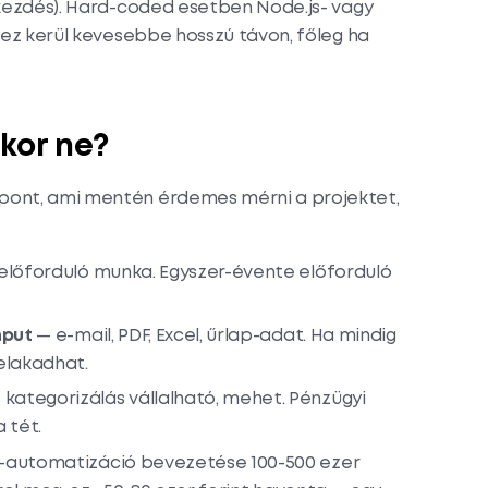
kezdés). Hard-coded esetben Node.js- vagy
 ez kerül kevesebbe hosszú távon, főleg ha
kor ne?
pont, ami mentén érdemes mérni a projektet,
előforduló munka. Egyszer-évente előforduló
nput
— e-mail, PDF, Excel, űrlap-adat. Ha mindig
elakadhat.
kategorizálás vállalható, mehet. Pénzügyi
 tét.
I-automatizáció bevezetése 100-500 ezer