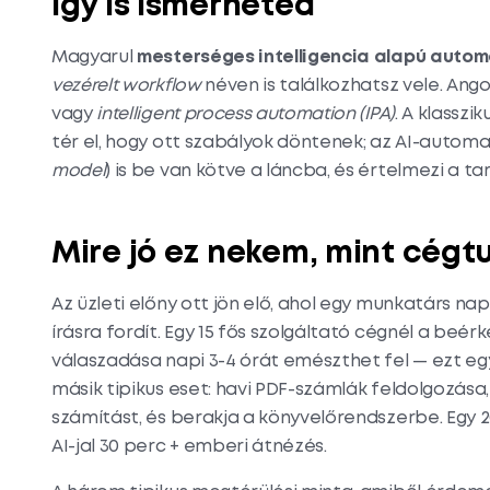
Így is ismerheted
Magyarul
mesterséges intelligencia alapú autom
vezérelt workflow
néven is találkozhatsz vele. An
vagy
intelligent process automation (IPA)
. A klasszik
tér el, hogy ott szabályok döntenek; az AI-automa
model
) is be van kötve a láncba, és értelmezi a 
Mire jó ez nekem, mint cégt
Az üzleti előny ott jön elő, ahol egy munkatárs nap
írásra fordít. Egy 15 fős szolgáltató cégnél a beér
válaszadása napi 3-4 órát emészthet fel — ezt eg
másik tipikus eset: havi PDF-számlák feldolgozása, a
számítást, és berakja a könyvelőrendszerbe. Egy 
AI-jal 30 perc + emberi átnézés.