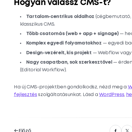
Hogyan válassz CMS-t?
Tartalom-centrikus oldalhoz
(cégbemutató, 
klasszikus CMS.
Több csatornás (web + app + signage)
— hea
Komplex egyedi folyamatokhoz
— egyedi bac
Design-vezérelt, kis projekt
— Webflow vagy 
Nagy csapatban, sok szerkesztővel
— érdem
(Editorial Workflow).
Ha új CMS-projektben gondolkodsz, nézd meg a
W
fejlesztés
szolgáltatásunkat. Lásd a
WordPress
,
he
Előző