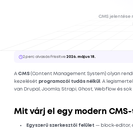
CMS jelentése m
2 perc olvasás
·
Frissítve:
2026. május 18.
A
CMS
(Content Management System) olyan rends
kezelését
programozói tudás nélkül
. A legismert
van Drupal, Joomla, Strapi, Ghost, Webflow és sok
Mit várj el egy modern CMS-
Egyszerű szerkesztői felület
— block-editor, 