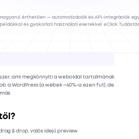
agyarul, érthetően — automatizációk és API-integrációk eg
példákkal és gyakorlati használati esetekkel. eClick Tudástár
zer, ami megkönnyíti a weboldal tartalmának
ebb a WordPress (a webek ~40%-a ezen fut), de
 más.
től?
drag & drop, valós idejű preview.