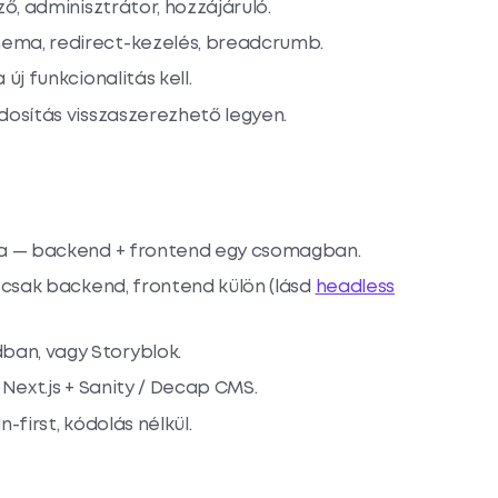
ő, adminisztrátor, hozzájáruló.
ema, redirect-kezelés, breadcrumb.
új funkcionalitás kell.
sítás visszaszerezhető legyen.
la — backend + frontend egy csomagban.
— csak backend, frontend külön (lásd
headless
an, vagy Storyblok.
 Next.js + Sanity / Decap CMS.
first, kódolás nélkül.