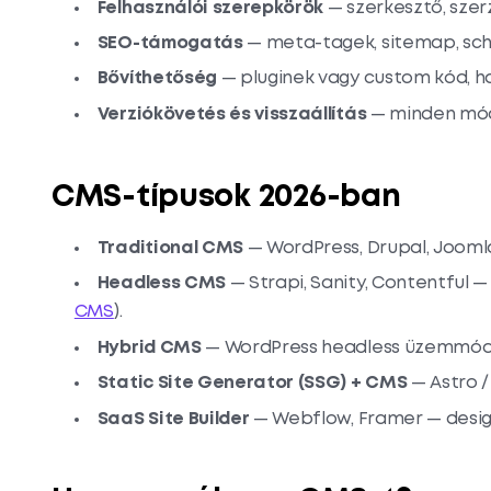
Felhasználói szerepkörök
— szerkesztő, szerz
SEO-támogatás
— meta-tagek, sitemap, sch
Bővíthetőség
— pluginek vagy custom kód, ha 
Verziókövetés és visszaállítás
— minden módo
CMS-típusok 2026-ban
Traditional CMS
— WordPress, Drupal, Joom
Headless CMS
— Strapi, Sanity, Contentful 
CMS
).
Hybrid CMS
— WordPress headless üzemmódb
Static Site Generator (SSG) + CMS
— Astro /
SaaS Site Builder
— Webflow, Framer — design-