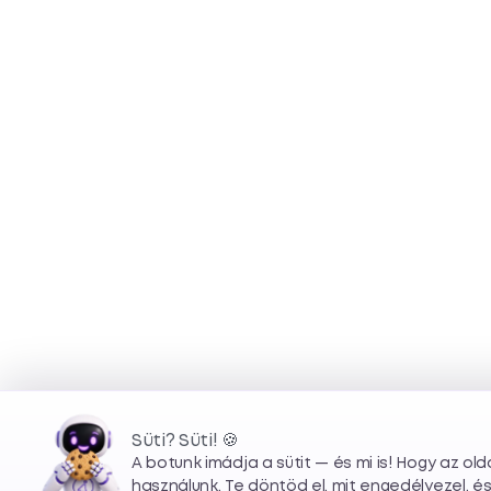
Süti? Süti! 🍪
🍪
A botunk imádja a sütit — és mi is! Hogy az ol
használunk. Te döntöd el, mit engedélyezel, é