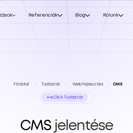
tások
Referenciák
Blog
Rólunk
Főoldal
»
Tudástár
»
Webfejlesztés
»
CMS
←
eClick Tudástár
CMS
jelentése