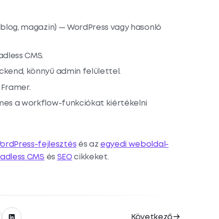
blog, magazin) — WordPress vagy hasonló
dless CMS.
kend, könnyű admin felülettel.
Framer.
es a workflow-funkciókat kiértékelni
ordPress-fejlesztés
és az
egyedi weboldal-
adless CMS
és
SEO
cikkeket.
Következő