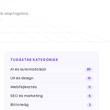
yik alapfogalma,
.
TUDÁSTÁR KATEGÓRIÁK
AI és automatizáció
89
UX és design
19
Webfejlesztés
11
SEO és marketing
8
Biztonság
2