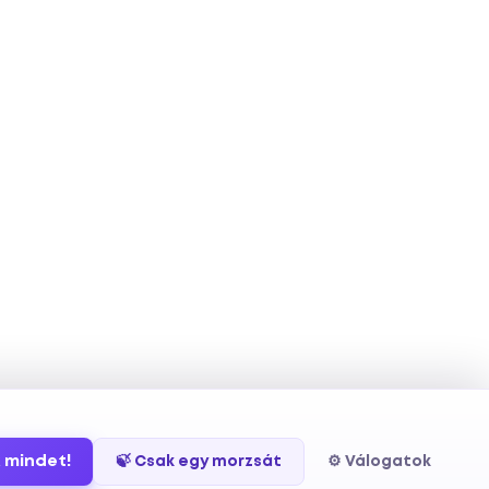
 mindet!
🍃 Csak egy morzsát
⚙️ Válogatok