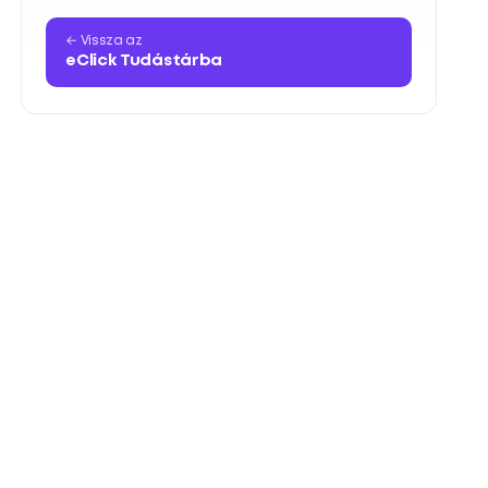
← Vissza az
eClick Tudástárba