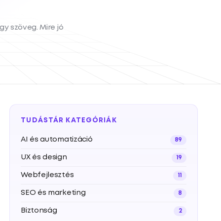
gy szöveg. Mire jó
TUDÁSTÁR KATEGÓRIÁK
AI és automatizáció
89
UX és design
19
Webfejlesztés
11
SEO és marketing
8
Biztonság
2