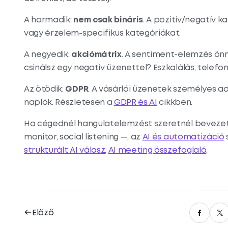
A harmadik:
nem csak bináris
. A pozitív/negatív k
vagy érzelem-specifikus kategóriákat.
A negyedik:
akciómátrix
. A sentiment-elemzés ön
csinálsz egy negatív üzenettel? Eszkalálás, telefon
Az ötödik:
GDPR
. A vásárlói üzenetek személyes ad
naplók. Részletesen a
GDPR és AI
cikkben.
Ha cégednél hangulatelemzést szeretnél bevezetni
monitor, social listening —, az
AI és automatizáció
strukturált AI válasz
,
AI meeting összefoglaló
.
Előző