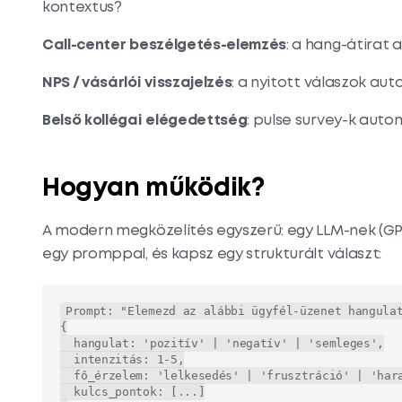
kontextus?
Call-center beszélgetés-elemzés
: a hang-átirat a
NPS / vásárlói visszajelzés
: a nyitott válaszok au
Belső kollégai elégedettség
: pulse survey-k auto
Hogyan működik?
A modern megközelítés egyszerű: egy LLM-nek (GP
egy promppal, és kapsz egy strukturált választ:
Prompt: "Elemezd az alábbi ügyfél-üzenet hangulat
{

  hangulat: 'pozitív' | 'negatív' | 'semleges',

  intenzitás: 1-5,

  fő_érzelem: 'lelkesedés' | 'frusztráció' | 'harag' | 'elégedettség' | 'közömbös',

  kulcs_pontok: [...]
