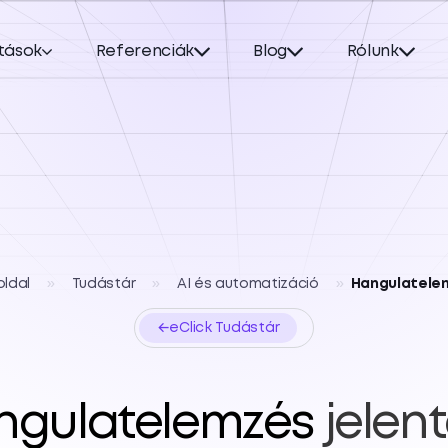
tások
Referenciák
Blog
Rólunk
oldal
»
Tudástár
»
AI és automatizáció
»
Hangulatele
←
eClick Tudástár
ngulatelemzés
jelen