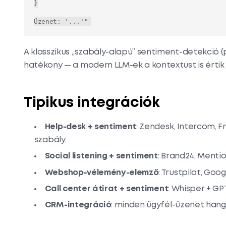
}

Üzenet: '...'"
A klasszikus „szabály-alapú” sentiment-detekció 
hatékony — a modern LLM-ek a kontextust is értik 
Tipikus integrációk
Help-desk + sentiment
: Zendesk, Intercom, F
szabály.
Social listening + sentiment
: Brand24, Mentio
Webshop-vélemény-elemző
: Trustpilot, Go
Call center átirat + sentiment
: Whisper + GP
CRM-integráció
: minden ügyfél-üzenet hang