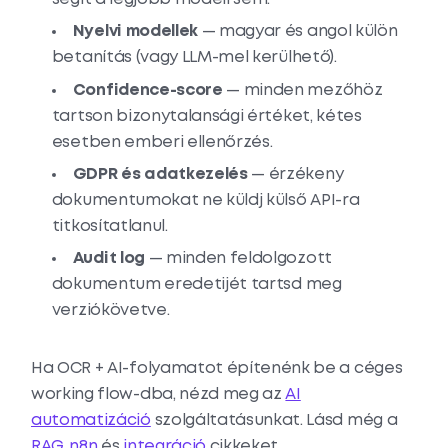
Nyelvi modellek
— magyar és angol külön
betanítás (vagy LLM-mel kerülhető).
Confidence-score
— minden mezőhöz
tartson bizonytalansági értéket, kétes
esetben emberi ellenőrzés.
GDPR és adatkezelés
— érzékeny
dokumentumokat ne küldj külső API-ra
titkosítatlanul.
Audit log
— minden feldolgozott
dokumentum eredetijét tartsd meg
verziókövetve.
Ha OCR + AI-folyamatot építenénk be a céges
working flow-dba, nézd meg az
AI
automatizáció
szolgáltatásunkat. Lásd még a
RAG
,
n8n
és
integráció
cikkeket.