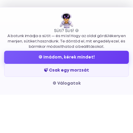
Süti? Süti! 🍪
A botunk imádja a sütit — és mi is! Hogy az oldal gördülékenyen
menjen, sütiket használunk. Te döntöd el, mit engedélyezel, és
bármikor módosíthatod a beállításokat.
🍪 Imádom, kérek mindet!
🍃 Csak egy morzsát
⚙️ Válogatok
Beszéljünk a
Projektedről
Minden jó projekt egy üzenettel kezdődik. Ha
van egy ötleted, egy kérdésed, vagy csak
kíváncsi vagy mibe kerülne — írj bátran.