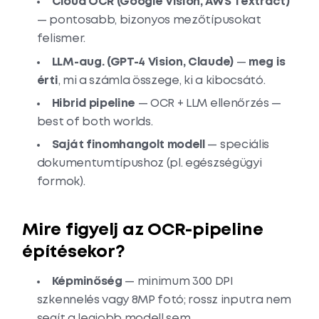
Cloud OCR (Google Vision, AWS Textract)
— pontosabb, bizonyos mezőtípusokat
felismer.
LLM-aug. (GPT-4 Vision, Claude)
—
meg is
érti
, mi a számla összege, ki a kibocsátó.
Hibrid pipeline
— OCR + LLM ellenőrzés —
best of both worlds.
Saját finomhangolt modell
— speciális
dokumentumtípushoz (pl. egészségügyi
formok).
Mire figyelj az OCR-pipeline
építésekor?
Képminőség
— minimum 300 DPI
szkennelés vagy 8MP fotó; rossz inputra nem
segít a legjobb modell sem.