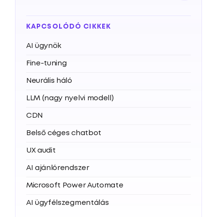
KAPCSOLÓDÓ CIKKEK
AI ügynök
Fine-tuning
Neurális háló
LLM (nagy nyelvi modell)
CDN
Belső céges chatbot
UX audit
AI ajánlórendszer
Microsoft Power Automate
AI ügyfélszegmentálás