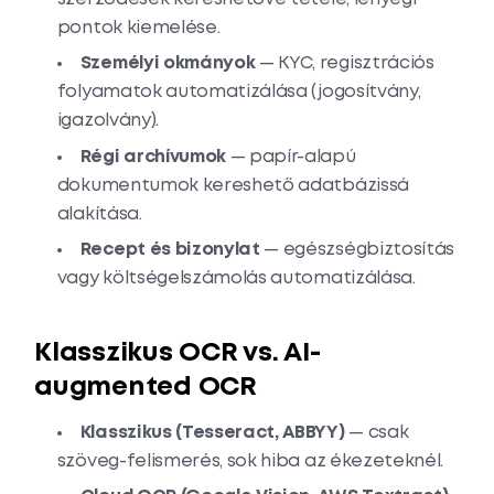
pontok kiemelése.
Személyi okmányok
— KYC, regisztrációs
folyamatok automatizálása (jogosítvány,
igazolvány).
Régi archívumok
— papír-alapú
dokumentumok kereshető adatbázissá
alakítása.
Recept és bizonylat
— egészségbiztosítás
vagy költségelszámolás automatizálása.
Klasszikus OCR vs. AI-
augmented OCR
Klasszikus (Tesseract, ABBYY)
— csak
szöveg-felismerés, sok hiba az ékezeteknél.