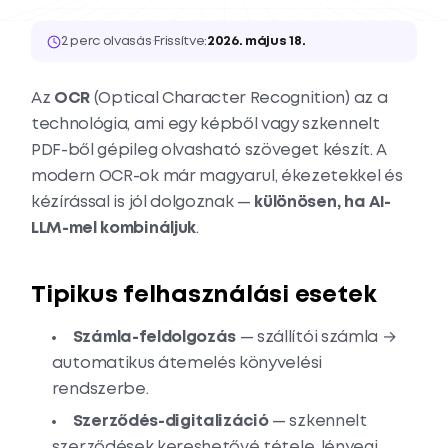
2 perc olvasás
·
Frissítve:
2026. május 18.
Az
OCR
(Optical Character Recognition) az a
technológia, ami egy képből vagy szkennelt
PDF-ből gépileg olvasható szöveget készít. A
modern OCR-ok már magyarul, ékezetekkel és
kézírással is jól dolgoznak —
különösen, ha AI-
LLM-mel kombináljuk
.
Tipikus felhasználási esetek
Számla-feldolgozás
— szállítói számla →
automatikus átemelés könyvelési
rendszerbe.
Szerződés-digitalizáció
— szkennelt
szerződések kereshetővé tétele, lényegi