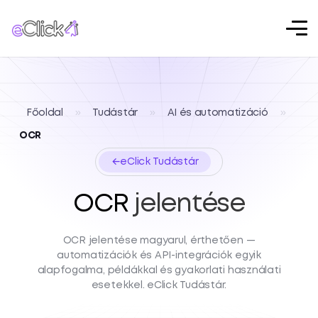
Főoldal
»
Tudástár
»
AI és automatizáció
»
OCR
←
eClick Tudástár
OCR
jelentése
OCR jelentése magyarul, érthetően —
automatizációk és API-integrációk egyik
alapfogalma, példákkal és gyakorlati használati
esetekkel. eClick Tudástár.