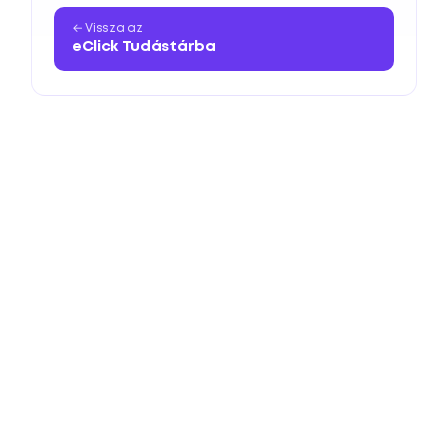
← Vissza az
eClick Tudástárba