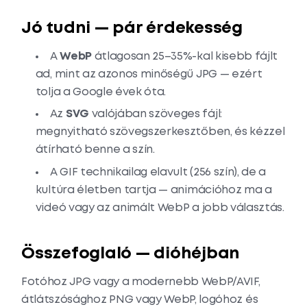
Jó tudni — pár érdekesség
A
WebP
átlagosan 25–35%-kal kisebb fájlt
ad, mint az azonos minőségű JPG — ezért
tolja a Google évek óta.
Az
SVG
valójában szöveges fájl:
megnyitható szövegszerkesztőben, és kézzel
átírható benne a szín.
A GIF technikailag elavult (256 szín), de a
kultúra életben tartja — animációhoz ma a
videó vagy az animált WebP a jobb választás.
Összefoglaló — dióhéjban
Fotóhoz JPG vagy a modernebb WebP/AVIF,
átlátszósághoz PNG vagy WebP, logóhoz és