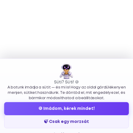
Süti? Süti! 🍪
A botunk imádja a sütit — és mi is! Hogy az oldal gördülékenyen
menjen, sütiket használunk. Te döntöd el, mit engedélyezel, és
bármikor módosíthatod a beállításokat.
🍪 Imádom, kérek mindet!
🍃 Csak egy morzsát