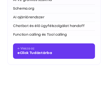
AI vs. grafikus szakma
Schema.org
AI ajánlórendszer
Chatbot és élő ügyfélszolgálat handoff
Function calling és Tool calling
← Vissza az
eClick Tudástárba