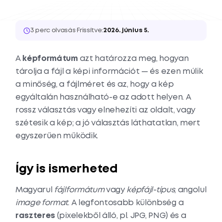
3 perc olvasás
·
Frissítve:
2026. június 5.
A
képformátum
azt határozza meg, hogyan
tárolja a fájl a képi információt — és ezen múlik
a minőség, a fájlméret és az, hogy a kép
egyáltalán használható-e az adott helyen. A
rossz választás vagy elnehezíti az oldalt, vagy
szétesik a kép; a jó választás láthatatlan, mert
egyszerűen működik.
Így is ismerheted
Magyarul
fájlformátum
vagy
képfájl-típus
, angolul
image format
. A legfontosabb különbség a
raszteres
(pixelekből álló, pl. JPG, PNG) és a