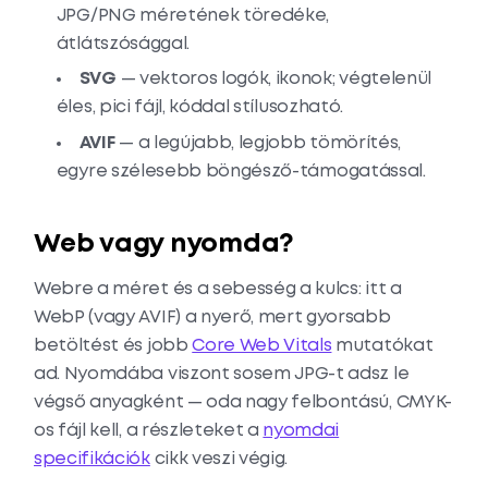
JPG/PNG méretének töredéke,
átlátszósággal.
SVG
— vektoros logók, ikonok; végtelenül
éles, pici fájl, kóddal stílusozható.
AVIF
— a legújabb, legjobb tömörítés,
egyre szélesebb böngésző-támogatással.
Web vagy nyomda?
Webre a méret és a sebesség a kulcs: itt a
WebP (vagy AVIF) a nyerő, mert gyorsabb
betöltést és jobb
Core Web Vitals
mutatókat
ad. Nyomdába viszont sosem JPG-t adsz le
végső anyagként — oda nagy felbontású, CMYK-
os fájl kell, a részleteket a
nyomdai
specifikációk
cikk veszi végig.