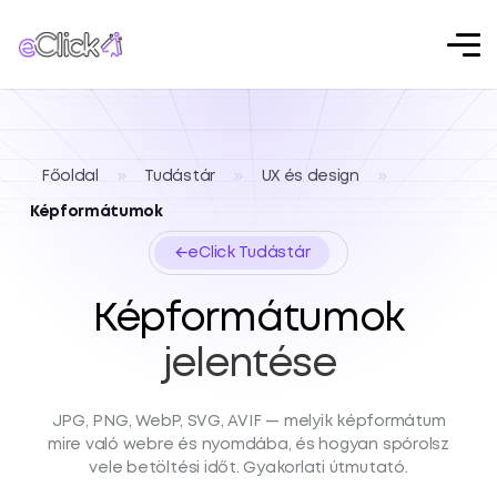
Főoldal
»
Tudástár
»
UX és design
»
Képformátumok
←
eClick Tudástár
Képformátumok
jelentése
JPG, PNG, WebP, SVG, AVIF — melyik képformátum
mire való webre és nyomdába, és hogyan spórolsz
vele betöltési időt. Gyakorlati útmutató.