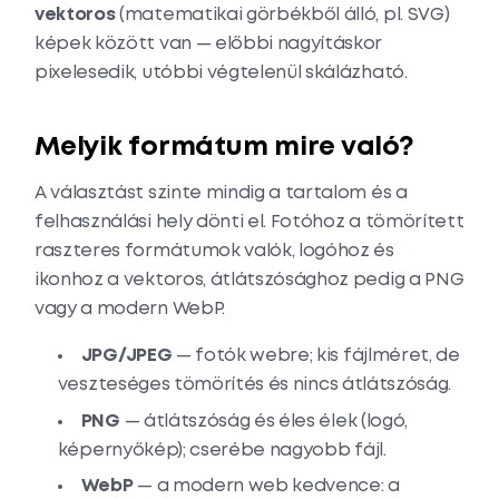
vektoros
(matematikai görbékből álló, pl. SVG)
képek között van — előbbi nagyításkor
pixelesedik, utóbbi végtelenül skálázható.
Melyik formátum mire való?
A választást szinte mindig a tartalom és a
felhasználási hely dönti el. Fotóhoz a tömörített
raszteres formátumok valók, logóhoz és
ikonhoz a vektoros, átlátszósághoz pedig a PNG
vagy a modern WebP.
JPG/JPEG
— fotók webre; kis fájlméret, de
veszteséges tömörítés és nincs átlátszóság.
PNG
— átlátszóság és éles élek (logó,
képernyőkép); cserébe nagyobb fájl.
WebP
— a modern web kedvence: a