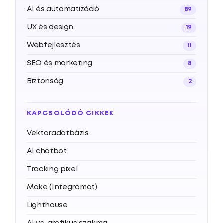
AI és automatizáció
89
UX és design
19
Webfejlesztés
11
SEO és marketing
8
Biztonság
2
KAPCSOLÓDÓ CIKKEK
Vektoradatbázis
AI chatbot
Tracking pixel
Make (Integromat)
Lighthouse