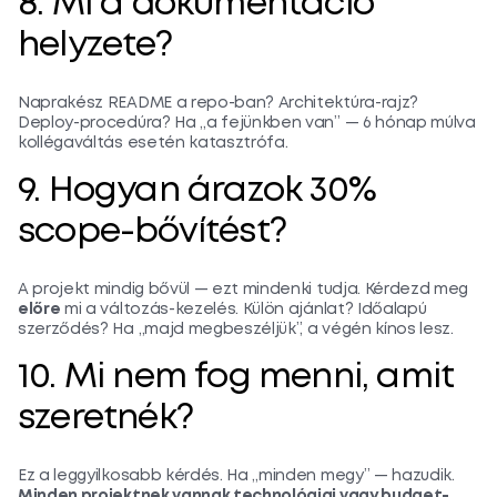
8. Mi a dokumentáció
helyzete?
Naprakész README a repo-ban? Architektúra-rajz?
Deploy-procedúra? Ha „a fejünkben van” — 6 hónap múlva
kollégaváltás esetén katasztrófa.
9. Hogyan árazok 30%
scope-bővítést?
A projekt mindig bővül — ezt mindenki tudja. Kérdezd meg
előre
mi a változás-kezelés. Külön ajánlat? Időalapú
szerződés? Ha „majd megbeszéljük”, a végén kínos lesz.
10. Mi nem fog menni, amit
szeretnék?
Ez a leggyilkosabb kérdés. Ha „minden megy” — hazudik.
Minden projektnek vannak technológiai vagy budget-