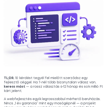
TL;DR.
10 kérdést tegyél fel mielőtt szerződsz egy
fejlesztő céggel. Ha 7-nél több bizonytalan válasz van,
keress mást
— a rossz választás 6-12 hónap és sok millió Ft
kárt jelent.
A webfejlesztés egyik legrosszabbul mérhető beruházás.
Nincs „1 év garancia” mint egy mosógépnél — a projekt