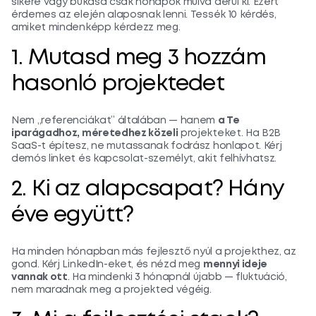
sikere vagy bukása csak hónapok múlva derül ki. Ezért
érdemes az elején alaposnak lenni. Tessék 10 kérdés,
amiket mindenképp kérdezz meg.
1. Mutasd meg 3 hozzám
hasonló projektedet
Nem „referenciákat” általában — hanem
a Te
iparágadhoz, méretedhez közeli
projekteket. Ha B2B
SaaS-t építesz, ne mutassanak fodrász honlapot. Kérj
demós linket és kapcsolat-személyt, akit felhívhatsz.
2. Ki az alapcsapat? Hány
éve együtt?
Ha minden hónapban más fejlesztő nyúl a projekthez, az
gond. Kérj LinkedIn-eket, és nézd meg
mennyi ideje
vannak ott
. Ha mindenki 3 hónapnál újabb — fluktuáció,
nem maradnak meg a projekted végéig.