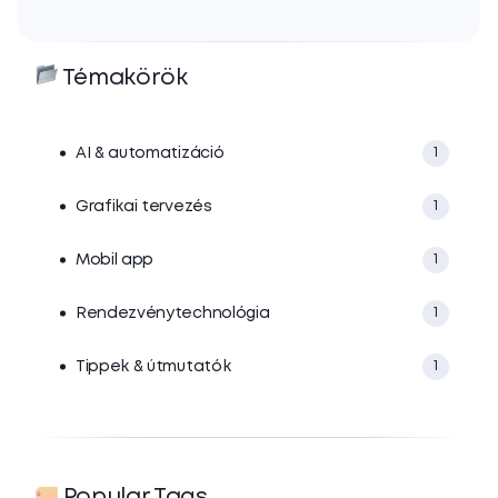
Témakörök
AI & automatizáció
1
Grafikai tervezés
1
Mobil app
1
Rendezvénytechnológia
1
Tippek & útmutatók
1
Popular Tags