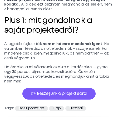
korlátai
. A jó cég ezt őszintén megmondja az elején, nem
3 hónappal a launch előtt.
Plus 1: mit gondolnak a
saját projektedről?
A legjobb fejlesztők
nem mindenre mondanak igent
. Ha
valamiben tévedsz az ötleteden, ők visszajeleznek. Ha
mindenre csak „igen, megcsináljuk”, az nem partner — az
csak végrehajtó.
Ha érdekel a mi válaszunk ezekre a kérdésekre — gyere
egy 30 perces díjmentes konzultációra. Őszintén
végigvesszük az ötletedet, és megmondjuk amit a többi
nem mer.
👉 Beszéljünk a projektedről
Tags:
Best practice
Tipp
Tutorial