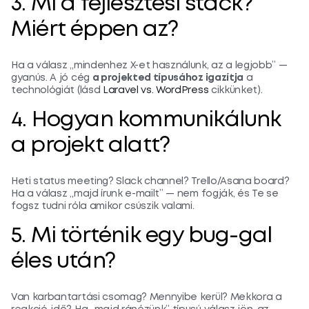
3. Mi a fejlesztési stack?
Miért éppen az?
Ha a válasz „mindenhez X-et használunk, az a legjobb” —
gyanús. A jó cég
a projekted típusához igazítja
a
technológiát (lásd
Laravel vs. WordPress
cikkünket).
4. Hogyan kommunikálunk
a projekt alatt?
Heti status meeting? Slack channel? Trello/Asana board?
Ha a válasz „majd írunk e-mailt” — nem fogják, és Te se
fogsz tudni róla amikor csúszik valami.
5. Mi történik egy bug-gal
éles után?
Van karbantartási csomag? Mennyibe kerül? Mekkora a