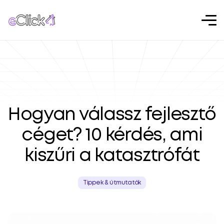
Főoldal
»
Tippek & útmutatók
»
Hogyan válassz fejlesztő céget? 10 kérdés, ami kiszűri a
katasztrófát
Hogyan válassz fejlesztő
céget? 10 kérdés, ami
kiszűri a katasztrófát
Tippek & útmutatók