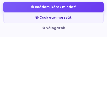
🍪 Imádom, kérek mindet!
🍃 Csak egy morzsát
⚙️ Válogatok
Szolgáltatások
Info
Elérhetős