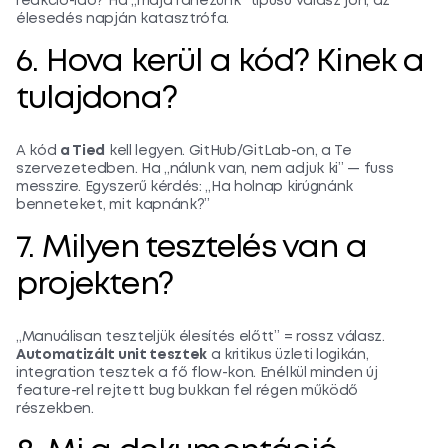
reakció-idő? Ha „majd ránézünk” típusú válasz jön, az
élesedés napján katasztrófa.
6. Hova kerül a kód? Kinek a
tulajdona?
A kód
a Tied
kell legyen. GitHub/GitLab-on, a Te
szervezetedben. Ha „nálunk van, nem adjuk ki” — fuss
messzire. Egyszerű kérdés: „Ha holnap kirúgnánk
benneteket, mit kapnánk?”
7. Milyen tesztelés van a
projekten?
„Manuálisan teszteljük élesítés előtt” = rossz válasz.
Automatizált unit tesztek
a kritikus üzleti logikán,
integration tesztek a fő flow-kon. Enélkül minden új
feature-rel rejtett bug bukkan fel régen működő
részekben.