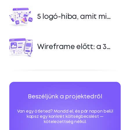
regisztrációs rendszert
6 hét alatt
5 logó-hiba, amit mi
soha nem engedünk át
(és Te se engedj)
Wireframe előtt: a 3
kérdés, amit minden
ügyfélnek felteszünk
Beszéljünk a projektedről
Van egy ötleted? Mondd el, és pár napon belül
kapsz egy konkrét költségbecslést —
kötelezettség nélkül.