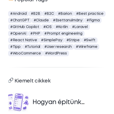
#Android
#B2B
#B2C
#Barion
#Best practice
#ChatGPT
#Claude
#Esettanulmány
#Figma
#GitHub Copilot
#iOS
#Kotlin
#Laravel
#OpenAI
#PHP
#Prompt engineering
#React Native
#SimplePay
#Stripe
#Swift
#Tipp
#Tutorial
#User research
#Wireframe
#WooCommerce
#WordPress
Kiemelt cikkek
Hogyan építünk
konferencia-