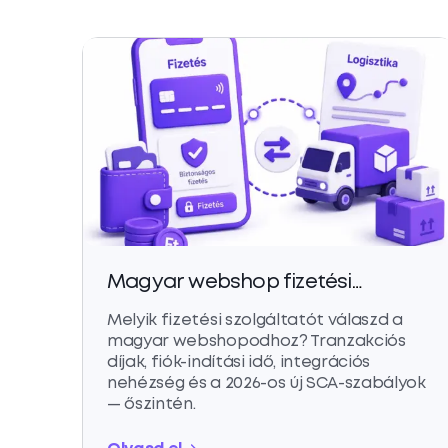
Magyar webshop fizetési
integrációk 2026: Barion vs.
Melyik fizetési szolgáltatót válaszd a
SimplePay vs. Stripe
magyar webshopodhoz? Tranzakciós
díjak, fiók-indítási idő, integrációs
nehézség és a 2026-os új SCA-szabályok
— őszintén.