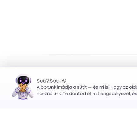
Süti? Süti! 🍪
🍪
A botunk imádja a sütit — és mi is! Hogy az ol
használunk. Te döntöd el, mit engedélyezel, é
— ötlettől a megvalósításig.
Weboldalak, webappok és
mobil appok fejlesztése