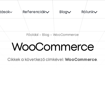
tások
Referenciák
Blog
Rólunk
Főoldal
»
Blog
»
WooCommerce
WooCommerce
Cikkek a következő címkével:
WooCommerce
.