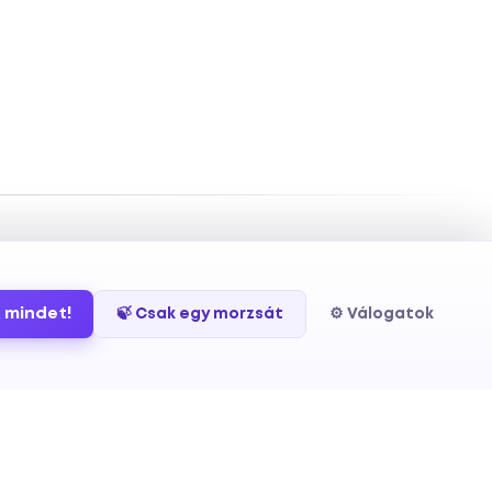
 mindet!
🍃 Csak egy morzsát
⚙️ Válogatok
u