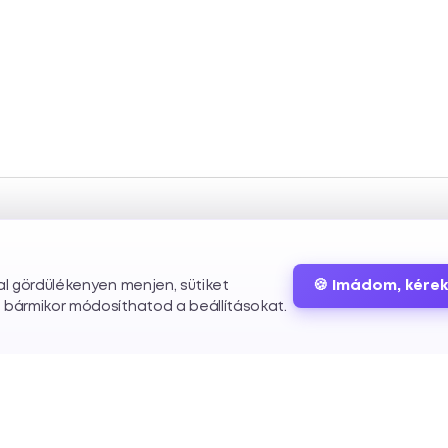
🍪 Imádom, kérek
dal gördülékenyen menjen, sütiket
s bármikor módosíthatod a beállításokat.
Szolgáltatások
Info
Elérhetőség
Egyedi weboldal fejlesztés
Rólunk
hello@eclick.h
WordPress fejlesztés
Csapat
+36 70 312 6545
Webshop fejlesztés
Állások
Kapcsolat
Mobil app fejlesztés
Blog
Ajánlatkérés
UI/UX tervezés
Tudástár