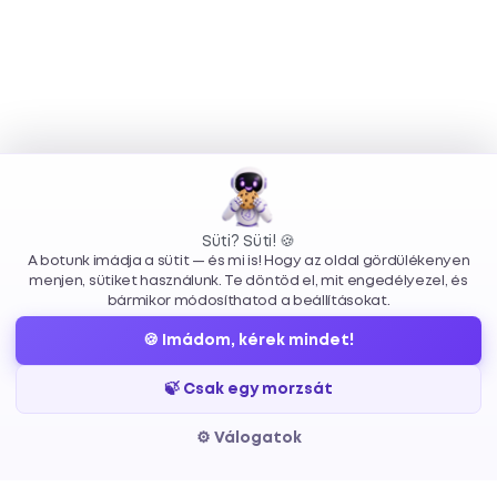
Süti? Süti! 🍪
A botunk imádja a sütit — és mi is! Hogy az oldal gördülékenyen
menjen, sütiket használunk. Te döntöd el, mit engedélyezel, és
bármikor módosíthatod a beállításokat.
🍪 Imádom, kérek mindet!
Szolgáltatások
Info
Elérhető
🍃 Csak egy morzsát
— ötlettől a
Egyedi
Rólunk
hello@ecli
⚙️ Válogatok
megvalósításig.
weboldal
Csapat
+36 70 312 
Weboldalak,
fejlesztés
Állások