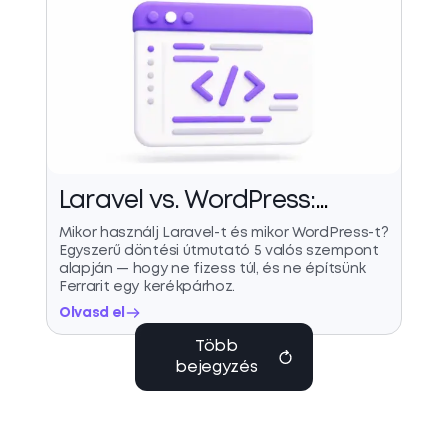
Laravel vs. WordPress:
melyiket válaszd a
Mikor használj Laravel-t és mikor WordPress-t?
Egyszerű döntési útmutató 5 valós szempont
következő projekted?
alapján — hogy ne fizess túl, és ne építsünk
Ferrarit egy kerékpárhoz.
Olvasd el
Több
bejegyzés