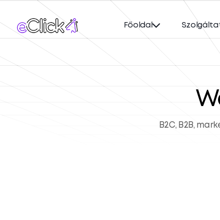
Főoldal
Szolgálta
W
B2C, B2B, mar