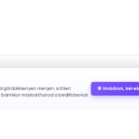
🍪 Imádom, kérek
dal gördülékenyen menjen, sütiket
s bármikor módosíthatod a beállításokat.
Szolgáltatások
Info
Elérhetőség
Egyedi weboldal fejlesztés
Rólunk
hello@eclick.h
WordPress fejlesztés
Csapat
+36 70 312 6545
Webshop fejlesztés
Állások
Kapcsolat
Mobil app fejlesztés
Blog
Ajánlatkérés
UI/UX tervezés
Tudástár