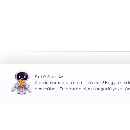
Süti? Süti! 🍪
🍪
A botunk imádja a sütit — és mi is! Hogy az ol
használunk. Te döntöd el, mit engedélyezel, é
— ötlettől a megvalósításig.
Weboldalak, webappok és
mobil appok fejlesztése