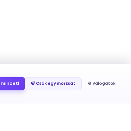
 mindet!
🍃 Csak egy morzsát
⚙️ Válogatok
u