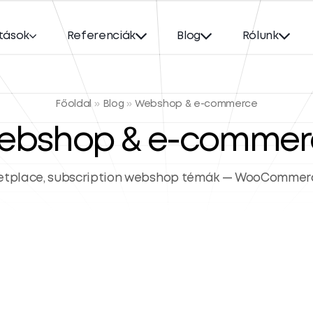
tások
Referenciák
Blog
Rólunk
Főoldal
»
Blog
»
Webshop & e-commerce
ebshop & e-commer
ketplace, subscription webshop témák — WooCommerc