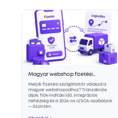
Magyar webshop fizetési
integrációk 2026: Barion vs.
Melyik fizetési szolgáltatót válaszd a
SimplePay vs. Stripe
magyar webshopodhoz? Tranzakciós
díjak, fiók-indítási idő, integrációs
nehézség és a 2026-os új SCA-szabályok
— őszintén.