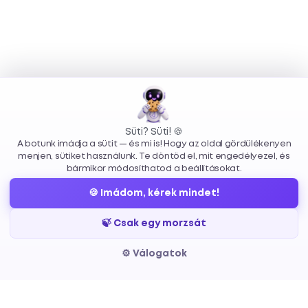
Süti? Süti! 🍪
A botunk imádja a sütit — és mi is! Hogy az oldal gördülékenyen
menjen, sütiket használunk. Te döntöd el, mit engedélyezel, és
bármikor módosíthatod a beállításokat.
🍪 Imádom, kérek mindet!
Szolgáltatások
Info
Elérhető
🍃 Csak egy morzsát
— ötlettől a
Egyedi
Rólunk
hello@ecli
megvalósításig.
weboldal
Csapat
+36 70 312 
Weboldalak,
⚙️ Válogatok
fejlesztés
Állások
webappok
WordPress
Blog
fejlesztés
Tudástár
Kapcsolat
és mobil
Webshop
Adatkezelés
Ajánlatkér