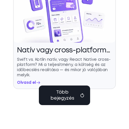
Natív vagy cross-platform
mobil app? 2026-os döntési
Swift vs. Kotlin natív, vagy React Native cross-
platform? Mi a teljesítmény, a költség és az
útmutató
időbecslés realitása — és mikor jó valójában
melyik.
Olvasd el
Több
bejegyzés